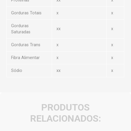
Proteínas
xx
x
Gorduras Totais
x
x
Gorduras
xx
x
Saturadas
Gorduras Trans
x
x
Fibra Alimentar
x
x
Sódio
xx
x
PRODUTOS
RELACIONADOS: