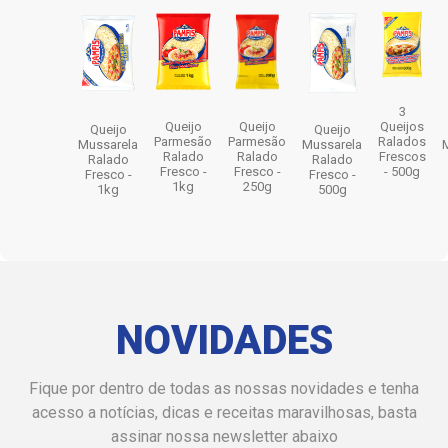
3
Queijo
Queijo
Queijos
Queijo
Queijo
Parmesão
Parmesão
Ralados
Mussarela
Mussarela
Ralado
Ralado
Frescos
Ralado
Ralado
Fresco -
Fresco -
- 500g
Fresco -
Fresco -
1kg
250g
1kg
500g
NOVIDADES
Fique por dentro de todas as nossas novidades e tenha
acesso a notícias, dicas e receitas maravilhosas, basta
assinar nossa newsletter abaixo