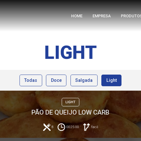
HOME
EMPRESA
PRODUTO
LIGHT
Todas
Doce
Salgada
Light
LIGHT
PÃO DE QUEIJO LOW CARB
8
00:25:00
facil