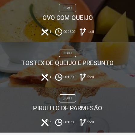
LIGHT
OVO COM QUEIJO
1
00:05:00
facil
LIGHT
TOSTEX DE QUEIJO E PRESUNTO
1
00:10:00
facil
LIGHT
PIRULITO DE PARMESÃO
6
00:10:00
facil