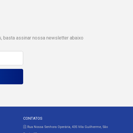
s, basta assinar nossa newsletter abaixo
CONTATOS
Rua Nossa Senhora Operária, 435 Vila Guilherme, São